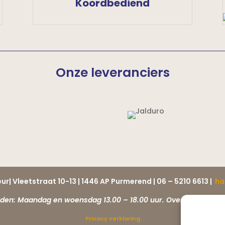
Koordbediend
Onze leveranciers
ur| Vleetstraat 10-13 |
1446 AP Purmerend | 06 – 5210 6613 |
ha
jden: Maandag en woensdag 13.00 – 18.00 uur. Overige dagen o
Privacy verklaring