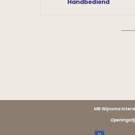
Handbediend
MB Wijnsma Interie
Openingsti