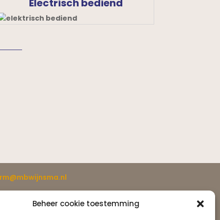
Electrisch bediend
rm@mbwijnsma.nl
p afspraak.
Beheer cookie toestemming