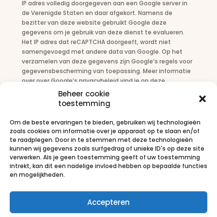
IP adres volledig doorgegeven aan een Google server in
de Verenigde Staten en daar afgekort. Namens de
bezitter van deze website gebruikt Google deze
gegevens om je gebruik van deze dienst te evalueren.
Het IP adres dat reCAPTCHA doorgeeft, wordt niet
samengevoegd met andere data van Google. Op het
verzamelen van deze gegevens zijn Google’s regels voor
gegevensbescherming van toepassing. Meer informatie
over over Google’s privacybeleid vind je op deze
pagina:
https://policies.google.com/privacy?hl=nl
Door
Beheer cookie
reCAPTCHA te gebruiken ga je ermee akkoord dat Google
toestemming
gegevens over jou verwerkt op de manier en voor het
doel zoals hierboven beschreven.
Om de beste ervaringen te bieden, gebruiken wij technologieën
zoals cookies om informatie over je apparaat op te slaan en/of
te raadplegen. Door in te stemmen met deze technologieën
kunnen wij gegevens zoals surfgedrag of unieke ID's op deze site
verwerken. Als je geen toestemming geeft of uw toestemming
intrekt, kan dit een nadelige invloed hebben op bepaalde functies
en mogelijkheden.
Montagebedrijf Wijnsma | Vleetstraat 10-13
1446 AP Purmerend | 06 – 5210 6613
harm@mbwijnsma.nl
Accepteren